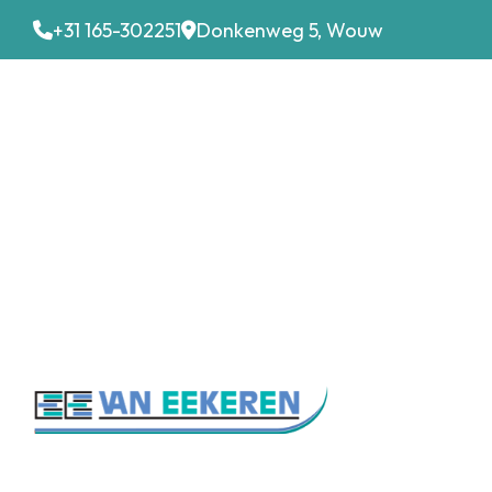
+31 165-302251
Donkenweg 5, Wouw