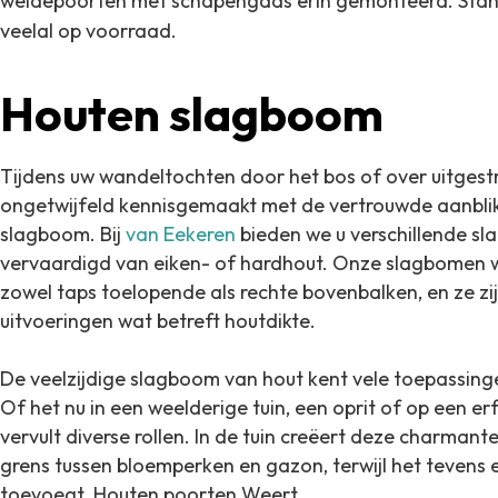
weidepoorten met schapengaas erin gemonteerd.
Stan
veelal op voorraad.
Houten slagboom
Tijdens uw wandeltochten door het bos of over uitgest
ongetwijfeld kennisgemaakt met de vertrouwde aanbli
slagboom. Bij
van Eekeren
bieden we u verschillende s
vervaardigd van eiken- of hardhout. Onze slagbome
zowel taps toelopende als rechte bovenbalken, en ze zij
uitvoeringen wat betreft houtdikte.
De veelzijdige slagboom van hout kent vele toepassing
Of het nu in een weelderige tuin, een oprit of op een er
vervult diverse rollen. In de tuin creëert deze charmante
grens tussen bloemperken en gazon, terwijl het tevens 
toevoegt. Houten poorten Weert.