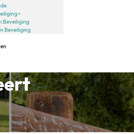
ide
eiliging
n Beveiliging
in Beveiliging
ten
eert