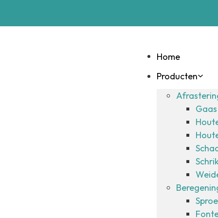
Home
Producten
Afrasteri
Gaas 
Hout
Hout
Schad
Schri
Weide
Beregening
Sproe
Fonte