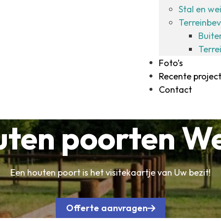
Stal en we
Terreinbev
Buite
Terre
Foto’s
Recente projec
Contact
ten poorten W
Een houten poort is het visitekaartje van Uw bezit!
Offerte aanvragen