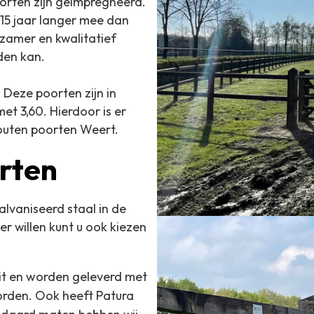
oorten zijn geïmpregneerd.
 15 jaar langer mee dan
rzamer en kwalitatief
den kan.
Deze poorten zijn in
et 3,60. Hierdoor is er
Houten poorten Weert.
rten
lvaniseerd staal in de
er willen kunt u ook kiezen
eit en worden geleverd met
worden.
Ook heeft Patura