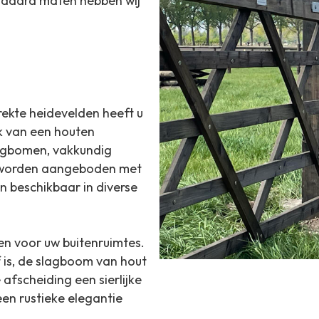
daard maten hebben wij
rekte heidevelden heeft u
k van een houten
lagbomen, vakkundig
n worden aangeboden met
n beschikbaar in diverse
en voor uw buitenruimtes.
f is, de slagboom van hout
 afscheiding een sierlijke
een rustieke elegantie