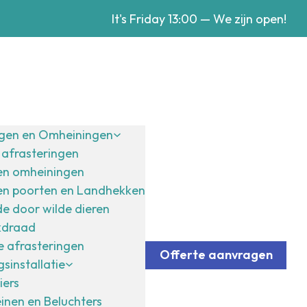
It's
Friday
13:00
—
We zijn open!
ngen en Omheiningen
afrasteringen
en omheiningen
en poorten en Landhekken
e door wilde dieren
kdraad
 afrasteringen
Offerte aanvragen
sinstallatie
iers
inen en Beluchters