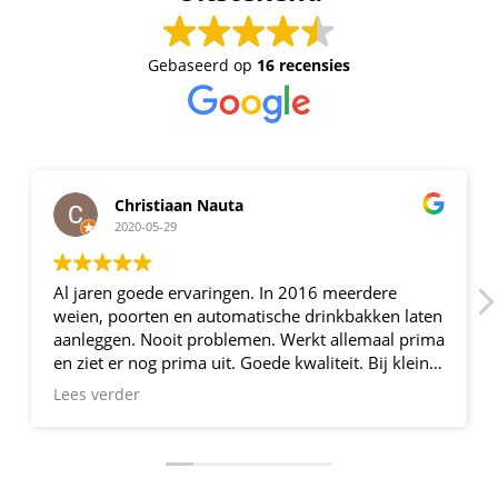
Gebaseerd op
16 recensies
Christiaan Nauta
2020-05-29
Al jaren goede ervaringen. In 2016 meerdere
weien, poorten en automatische drinkbakken laten
aanleggen. Nooit problemen. Werkt allemaal prima
en ziet er nog prima uit. Goede kwaliteit. Bij kleine
klusjes kun je altijd voor goed advies terecht. Altijd
Lees verder
bereid even mee te denken. Als ze het ondanks
hun grote voorraad niet hebben of als het niet
bestaat dan maken ze het voor je. Problem solved!
Echt aanrader