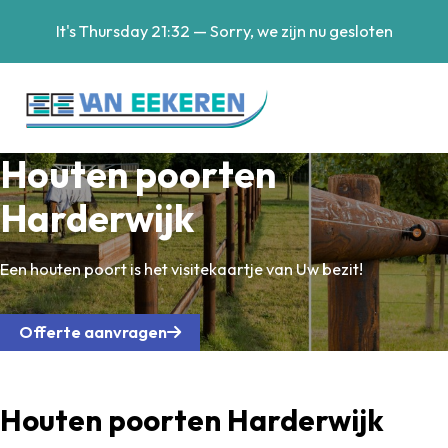
It's
Thursday
21:32
—
Sorry, we zijn nu gesloten
Houten poorten
Harderwijk
Een houten poort is het visitekaartje van Uw bezit!
Offerte aanvragen
Houten poorten Harderwijk