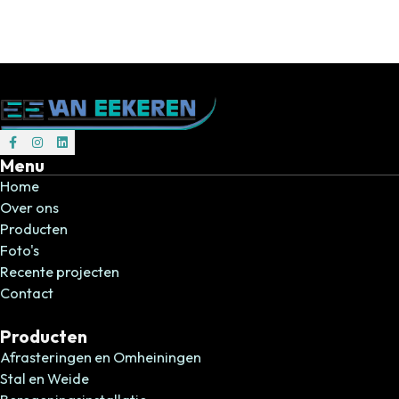
Volg ons op Facebook
Volg ons op Instagram
Volg ons op Instagram
Menu
Home
Over ons
Producten
Foto's
Recente projecten
Contact
Producten
Afrasteringen en Omheiningen
Stal en Weide