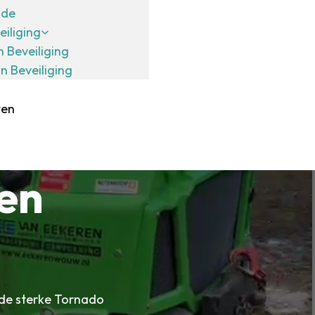
ide
eiliging
n Beveiliging
in Beveiliging
ten
en
nde sterke Tornado