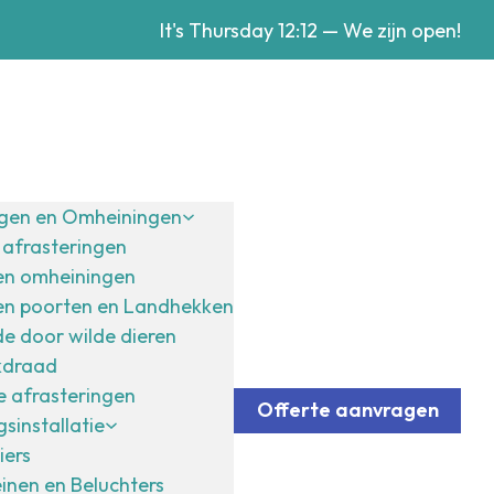
It's
Thursday
12:12
—
We zijn open!
ngen en Omheiningen
afrasteringen
en omheiningen
en poorten en Landhekken
e door wilde dieren
kdraad
 afrasteringen
Offerte aanvragen
sinstallatie
iers
inen en Beluchters