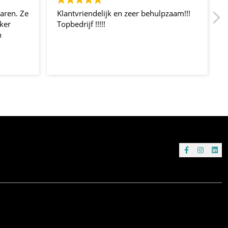
ren. Ze
Klantvriendelijk en zeer behulpzaam!!!
ker
Topbedrijf !!!!!
n
Volg ons o
Volg ons op
Volg ons op