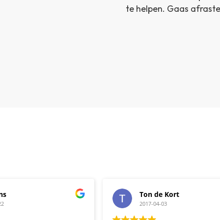
te helpen. Gaas afraste
ns
Ton de Kort
22
2017-04-03