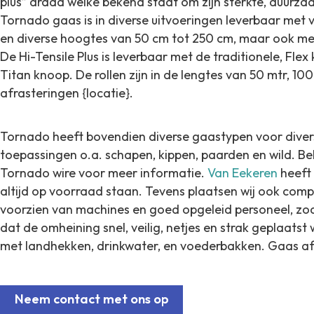
plus” draad welke bekend staat om zijn sterkte, duurzaa
Tornado gaas is in diverse uitvoeringen leverbaar met 
en diverse hoogtes van 50 cm tot 250 cm, maar ook me
De Hi-Tensile Plus is leverbaar met de traditionele, Fle
Titan knoop. De rollen zijn in de lengtes van 50 mtr, 10
afrasteringen {locatie}.
Tornado heeft bovendien diverse gaastypen voor diver
toepassingen o.a. schapen, kippen, paarden en wild. Bek
Tornado wire voor meer informatie.
Van Eekeren
heeft 
altijd op voorraad staan. Tevens plaatsen wij ook comple
voorzien van machines en goed opgeleid personeel, zod
dat de omheining snel, veilig, netjes en strak geplaatst
met landhekken, drinkwater, en voederbakken. Gaas afr
Neem contact met ons op