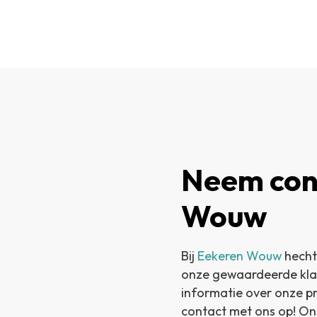
Neem con
Wouw
Bij
Eekeren Wouw
hecht
onze gewaardeerde klant
informatie over onze p
contact met ons op! On