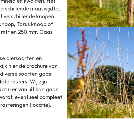
mheid en kwaliteit. Het
verschillende maaswijdtes
t verschillende knopen.
x knoop, Torus knoop of
0 mtr en 250 mtr. Gaas
se diersoorten en
ijk hier de brochure van
diverse soorten gaas
te rasters. Wij zijn
at u er van uit kan gaan
 wordt, eventueel compleet
asteringen {locatie}.