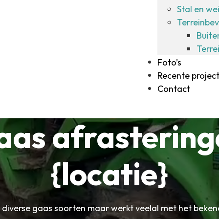
Stal en we
Terreinbev
Buite
Terre
Foto’s
Recente projec
Contact
aas afrastering
{locatie}
 diverse gaas soorten maar werkt veelal met het beke