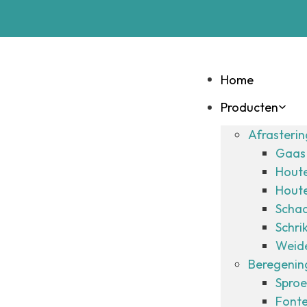
Home
Producten
Afrasteri
Gaas 
Hout
Hout
Schad
Schri
Weide
Beregening
Sproe
Fonte