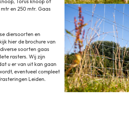
x knoop, Torus knoop of
0 mtr en 250 mtr. Gaas
se diersoorten en
ijk hier de brochure van
diverse soorten gaas
te rasters. Wij zijn
at u er van uit kan gaan
 wordt, eventueel compleet
rasteringen Leiden.