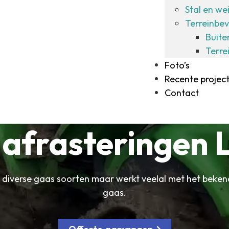
Stal en we
Terreinbev
Buite
Terre
Foto’s
Recente projec
Contact
afrasteringen 
 diverse gaas soorten maar werkt veelal met het beke
gaas.