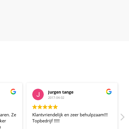
Jurgen tange
2017-04-02
ren. Ze
Klantvriendelijk en zeer behulpzaam!!!
ker
Topbedrijf !!!!!
n