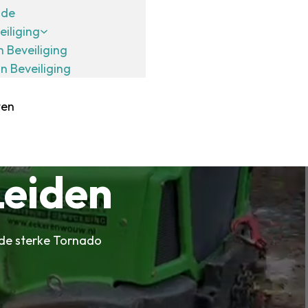
ide
eiliging
n Beveiliging
in Beveiliging
ten
Leiden
nde sterke Tornado