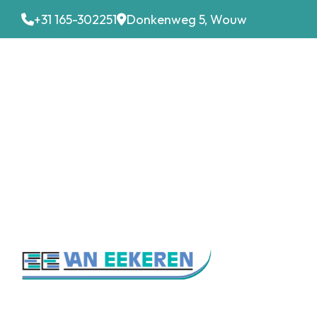
+31 165-302251
Donkenweg 5, Wouw