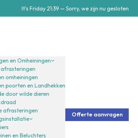
It's
Friday
21:39
—
Sorry, we zijn nu gesloten
ngen en Omheiningen
afrasteringen
en omheiningen
en poorten en Landhekken
e door wilde dieren
kdraad
 afrasteringen
Offerte aanvragen
sinstallatie
iers
inen en Beluchters