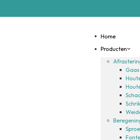
Home
Producten
Afrasteri
Gaas 
Hout
Hout
Schad
Schri
Weide
Beregening
Sproe
Fonte