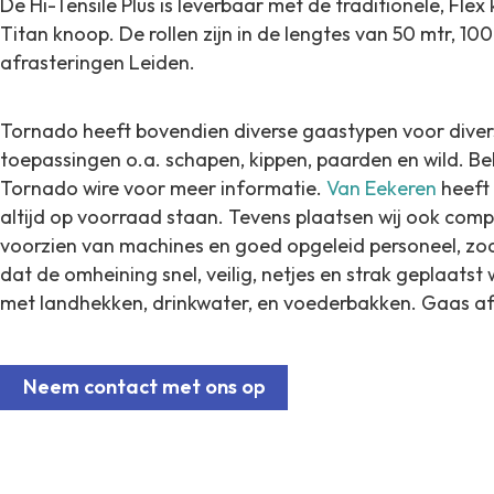
De Hi-Tensile Plus is leverbaar met de traditionele, Fle
Titan knoop. De rollen zijn in de lengtes van 50 mtr, 10
afrasteringen Leiden.
Tornado heeft bovendien diverse gaastypen voor diver
toepassingen o.a. schapen, kippen, paarden en wild. Bek
Tornado wire voor meer informatie.
Van Eekeren
heeft 
altijd op voorraad staan. Tevens plaatsen wij ook comple
voorzien van machines en goed opgeleid personeel, zod
dat de omheining snel, veilig, netjes en strak geplaatst
met landhekken, drinkwater, en voederbakken. Gaas af
Neem contact met ons op