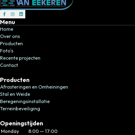
Volg ons op Facebook
Volg ons op Instagram
Volg ons op Instagram
Menu
Home
Over ons
Producten
Foto's
Recente projecten
Contact
Producten
Afrasteringen en Omheiningen
Stal en Weide
Beregeningsinstallatie
Terreinbeveiliging
Openingstijden
Monday
8:00 — 17:00