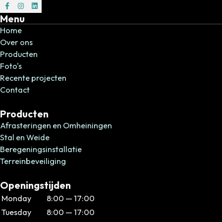
Volg ons op Facebook
Volg ons op Instagram
Volg ons op Instagram
Menu
Home
Over ons
Producten
Foto's
Recente projecten
Contact
Producten
Afrasteringen en Omheiningen
Stal en Weide
Beregeningsinstallatie
Terreinbeveiliging
Openingstijden
Monday
8:00 — 17:00
Tuesday
8:00 — 17:00