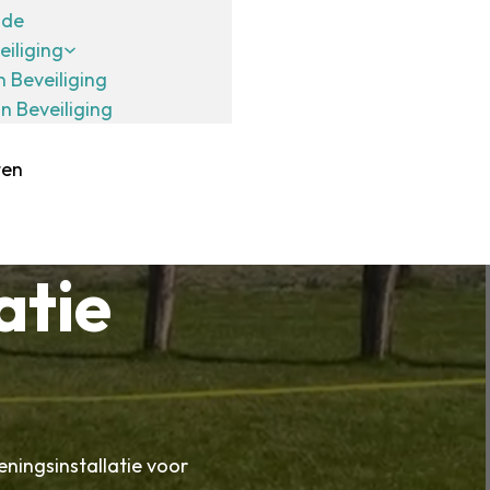
ide
eiliging
n Beveiliging
in Beveiliging
ten
atie
eningsinstallatie voor