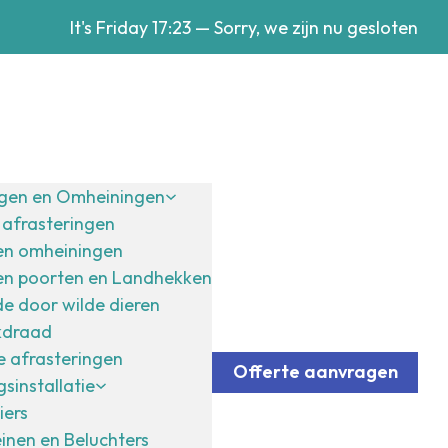
It's
Friday
17:23
—
Sorry, we zijn nu gesloten
ngen en Omheiningen
afrasteringen
en omheiningen
en poorten en Landhekken
e door wilde dieren
kdraad
 afrasteringen
Offerte aanvragen
sinstallatie
iers
inen en Beluchters