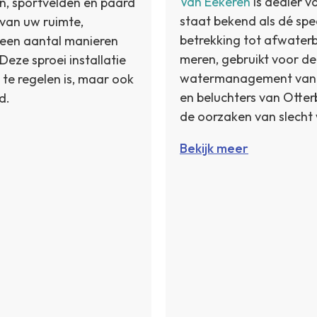
Van Eekeren
is dealer v
n, sportvelden en paard
staat bekend als dé spec
k van uw ruimte,
betrekking tot afwater
r een aantal manieren
meren, gebruikt voor de
Deze sproei installatie
watermanagement van su
e regelen is, maar ook
en beluchters van Otter
d.
de oorzaken van slecht 
Bekijk meer