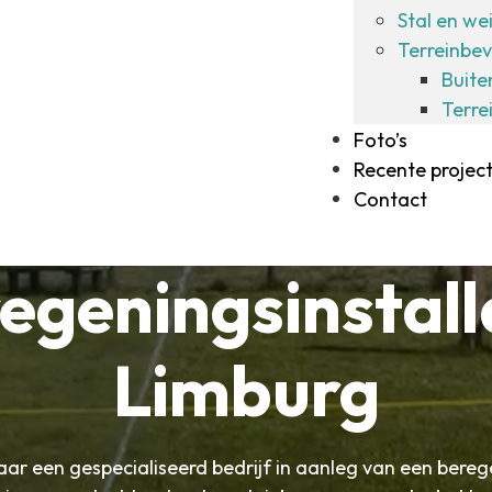
Stal en we
Terreinbev
Buite
Terre
Foto’s
Recente projec
Contact
egeningsinstall
Limburg
jaar een gespecialiseerd bedrijf in aanleg van een bereg