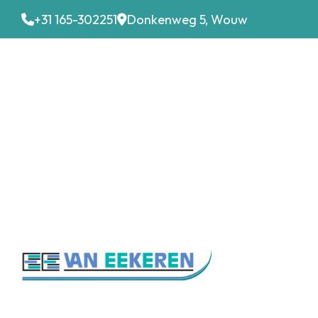
+31 165-302251
Donkenweg 5, Wouw