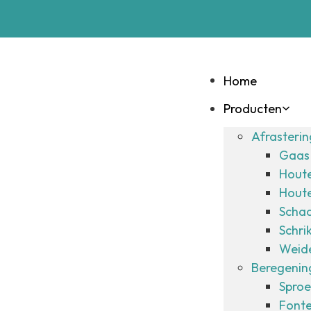
Home
Producten
Afrasteri
Gaas 
Hout
Hout
Schad
Schri
Weide
Beregening
Sproe
Fonte