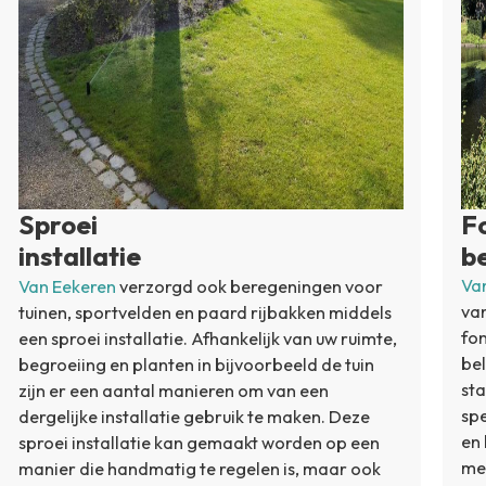
Sproei
F
installatie
b
Va
Van Eekeren
verzorgd ook beregeningen voor
van
tuinen, sportvelden en paard rijbakken middels
fon
een sproei installatie. Afhankelijk van uw ruimte,
bel
begroeiing en planten in bijvoorbeeld de tuin
sta
zijn er een aantal manieren om van een
spe
dergelijke installatie gebruik te maken. Deze
en 
sproei installatie kan gemaakt worden op een
met
manier die handmatig te regelen is, maar ook