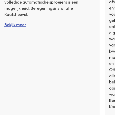
af
volledige automatische sproeiers is een
en
mogelijkheid. Beregeningsinstallatie
voo
Kaatsheuvel.
geb
Bekijk meer
ont
eig
wa
van
kwa
ma
en 
Ott
al
be
oor
wat
Ber
Kaa