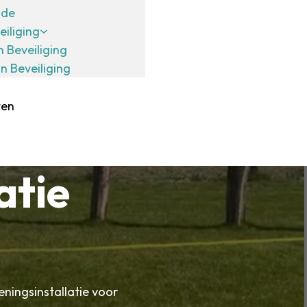
ide
eiliging
n Beveiliging
in Beveiliging
ten
atie
eningsinstallatie voor