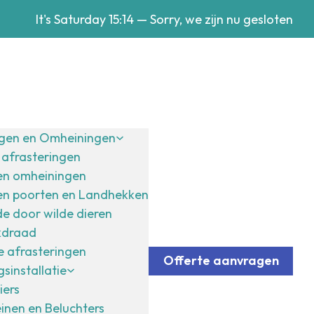
It's
Saturday
15:14
—
Sorry, we zijn nu gesloten
ngen en Omheiningen
afrasteringen
en omheiningen
en poorten en Landhekken
e door wilde dieren
kdraad
 afrasteringen
Offerte aanvragen
sinstallatie
iers
inen en Beluchters