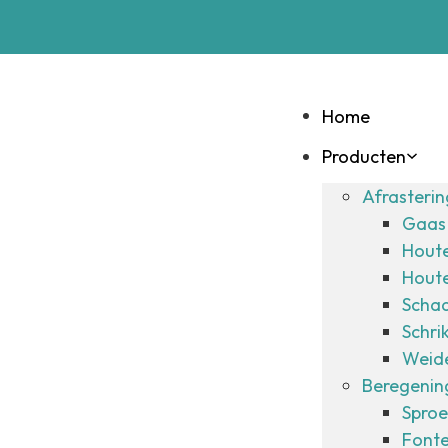
Home
Producten
Afrasteri
Gaas 
Hout
Hout
Schad
Schri
Weide
Beregening
Sproe
Fonte