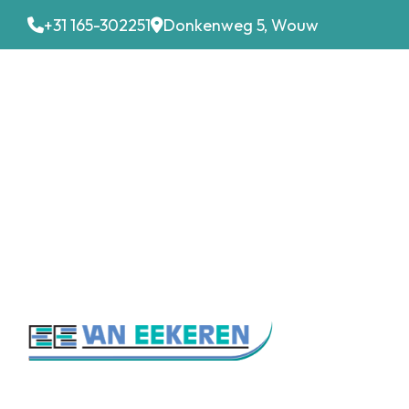
+31 165-302251
Donkenweg 5, Wouw