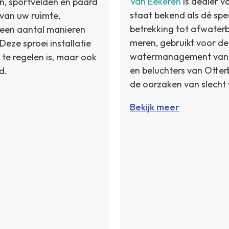
Van Eekeren
is dealer v
n, sportvelden en paard
staat bekend als dé spec
k van uw ruimte,
betrekking tot afwater
r een aantal manieren
meren, gebruikt voor de
Deze sproei installatie
watermanagement van su
e regelen is, maar ook
en beluchters van Otter
d.
de oorzaken van slecht 
Bekijk meer