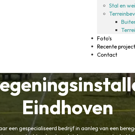
Stal en we
Terreinbev
Buite
Terre
Foto’s
Recente projec
Contact
egeningsinstall
Eindhoven
jaar een gespecialiseerd bedrijf in aanleg van een bereg