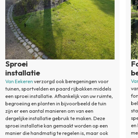
Sproei
F
installatie
b
Va
Van Eekeren
verzorgd ook beregeningen voor
van
tuinen, sportvelden en paard rijbakken middels
fon
een sproei installatie. Afhankelijk van uw ruimte,
bel
begroeiing en planten in bijvoorbeeld de tuin
sta
zijn er een aantal manieren om van een
spe
dergelijke installatie gebruik te maken. Deze
en 
sproei installatie kan gemaakt worden op een
met
manier die handmatig te regelen is, maar ook