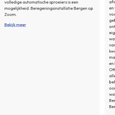
af
volledige automatische sproeiers is een
en
mogelijkheid. Beregeningsinstallatie Bergen op
voo
Zoom.
geb
Bekijk meer
ont
eig
wa
van
kwa
ma
en 
Ott
al
be
oor
wat
Ber
Be